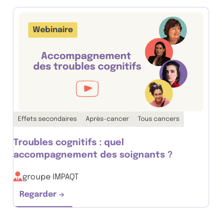
Webinaire
Thématiques associées :
Effets secondaires
Après-cancer
Tous cancers
Troubles cognitifs : quel
accompagnement des soignants ?
groupe IMPAQT
Regarder
Troubles cognitifs : quel accompagnement d