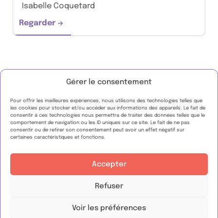
Isabelle Coquetard
Regarder
Thérapies ciblées et impact psychosocial de
Gérer le consentement
Pour offrir les meilleures expériences, nous utilisons des technologies telles que
les cookies pour stocker et/ou accéder aux informations des appareils. Le fait de
consentir à ces technologies nous permettra de traiter des données telles que le
comportement de navigation ou les ID uniques sur ce site. Le fait de ne pas
FAQ
consentir ou de retirer son consentement peut avoir un effet négatif sur
Espace presse
certaines caractéristiques et fonctions.
Nous contacter
Nous suivre :
Accepter
WeShare
Refuser
Notre politique de protection des données
Voir les préférences
Nos conditions générales d’utilisation