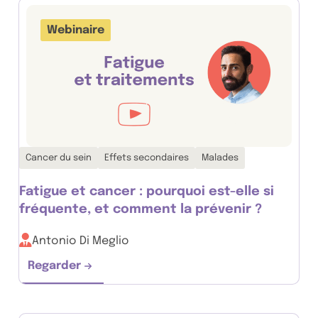
Webinaire
Thématiques associées :
Cancer du sein
Effets secondaires
Malades
Fatigue et cancer : pourquoi est-elle si
fréquente, et comment la prévenir ?
Antonio Di Meglio
Regarder
Fatigue et cancer : pourquoi est-elle si fréq