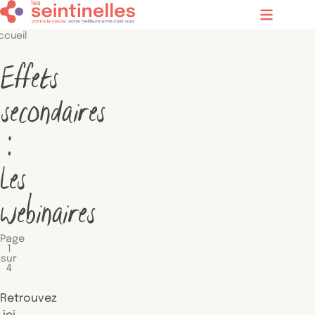
Contenu principal
Menu
ccueil
Effets
secondaires
:
Les
webinaires
Page
1
sur
4
Retrouvez