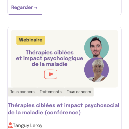
Regarder
Une personnalisation de l’hormonothérapie p
Webinaire
Thématiques associées :
Tous cancers
Traitements
Tous cancers
Thérapies ciblées et impact psychosocial
de la maladie (conférence)
Tanguy Leroy