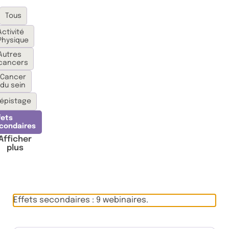
Passer les filtres
Filtrer les webinaires par thématique
Tous
Activité
Physique
Autres
cancers
Cancer
du sein
épistage
fets
condaires
Afficher
plus
Effets secondaires : 9 webinaires.