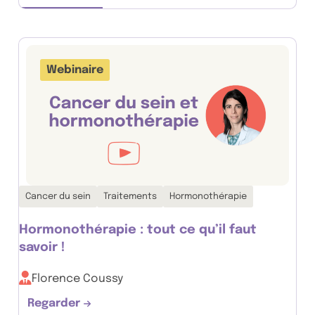
Webinaire
Thématiques associées :
Cancer du sein
Traitements
Hormonothérapie
Hormonothérapie : tout ce qu’il faut
savoir !
Florence Coussy
Regarder
Hormonothérapie : tout ce qu’il faut savoir !