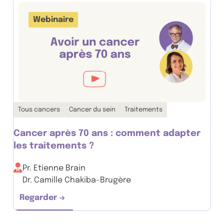
Webinaire
Thématiques associées :
Tous cancers
Cancer du sein
Traitements
Cancer après 70 ans : comment adapter
les traitements ?
Pr. Etienne Brain
Dr. Camille Chakiba-Brugère
Regarder
Cancer après 70 ans : comment adapter les 