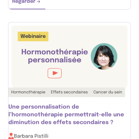
Regarder
Quels impacts ont les traitements contre le 
Webinaire
Thématiques associées :
Hormonothérapie
Effets secondaires
Cancer du sein
Une personnalisation de
l’hormonothérapie permettrait-elle une
diminution des effets secondaires ?
Barbara Pistilli