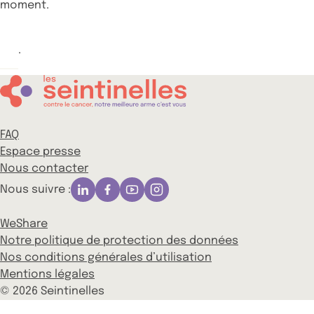
moment.
.
FAQ
Espace presse
Nous contacter
Nous suivre :
WeShare
Notre politique de protection des données
Nos conditions générales d’utilisation
Mentions légales
© 2026 Seintinelles