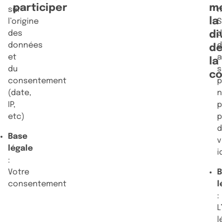
participer
m
sur
n
la
l’origine
S
des
di
d
données
d
et
a
la
du
s
c
consentement
p
(date,
IP,
p
etc)
p
Base
v
légale
i
:
Votre
B
consentement
l
:
L
l