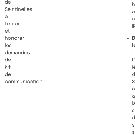
de
h
Seintinelles
a
à
a
traiter
I
et
honorer
B
les
l
demandes
:
de
L
kit
l
de
communication.
S
a
l
s
s