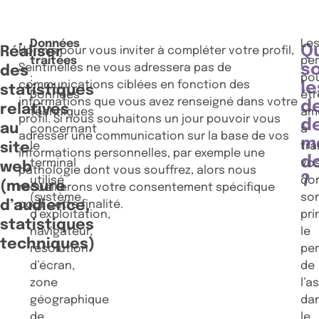
Données
Le
Q
Réaliser
Hormis pour vous inviter à compléter votre profil,
traitées
pe
s
Seintinelles ne vous adressera pas de
des
:
po
communications ciblées en fonction des
le
statistiques
Données
êtr
informations que vous avez renseigné dans votre
d
relatives
techniques
am
profil. Si nous souhaitons un jour pouvoir vous
d
au
concernant
à
adresser une communication sur la base de vos
m
site
le
tra
informations personnelles, par exemple une
d
terminal
vo
web
pathologie dont vous souffrez, alors nous
?
utilisé
do
(mesure
recueillerons votre consentement spécifique
(système
so
d’audience,
pour cette finalité.
d’exploitation,
pri
statistiques
navigateur,
le
techniques)
résolution
pe
d’écran,
de
zone
l’a
géographique
da
de
le