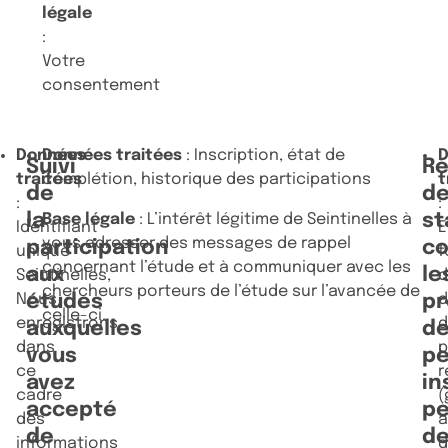
légale
:
Votre
consentement
Données
Données traitées
: Inscription, état de
Suivi
Ré
traitées
complétion, historique des participations
t
de
d
:
:
la
st
Base légale
: L’intérêt légitime de Seintinelles à
Identifiant
E
vous adresser des messages de rappel
participation
co
unique
f
concernant l’étude et à communiquer avec les
aux
le
Seintinelles,
d
chercheurs porteurs de l’étude sur l’avancée de
Nous
études
pr
celle-ci.
enregistrons
auxquelles
d
dans
p
vous
p
ce
r
avez
in
cadre
(
accepté
pe
des
de
d
informations