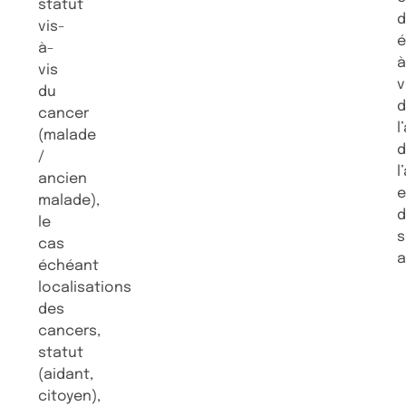
statut
d
vis-
é
à-
vis
v
du
cancer
l
(malade
/
l
ancien
e
malade),
le
s
cas
a
échéant
localisations
des
cancers,
statut
(aidant,
citoyen),