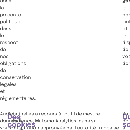
dans
gar
(HD
la
la
présente
con
politique,
l’i
dans
et
le
la
respect
dis
de
de
nos
vo
obligations
do
de
conservation
légales
et
réglementaires.
Aucune
Seintinelles a recours à l’outil de mesure
Vo
Des
Q
donnée
d’audience, Matomo Analytics, dans sa
po
cookies
s
vous
configuration approuvée par l’autorité française
à