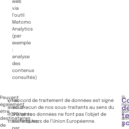
web
via
l’outil
Matomo
Analytics
(par
exemple
:
analyse
des
contenus
consultés)
Peuvent
Si
C
Un accord de traitement de données est signé
les
également
no
d
avec chacun de nos sous-traitants au sens du
sous-
être
so
RGPD, et vos données ne font pas l’objet de
traitants
t
destinataires
am
transferts hors de l’Union Européenne.
techniques,
s
de
à
par