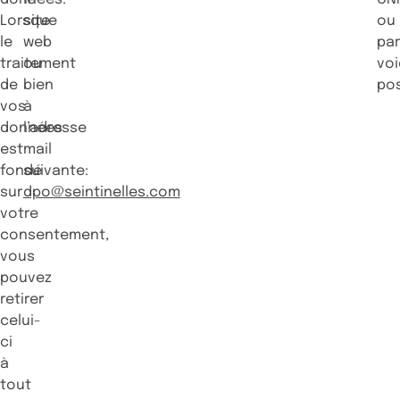
Lorsque
site
ou
le
web
pa
traitement
ou
voi
de
bien
po
vos
à
données
l’adresse
est
mail
fondé
suivante:
sur
dpo@seintinelles.com
votre
consentement,
vous
pouvez
retirer
celui-
ci
à
tout