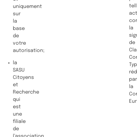
tel
uniquement
ac
sur
co
la
la
base
sig
de
de
votre
Cl
autorisation;
Con
la
Ty
SASU
ré
Citoyens
pa
et
la
Recherche
Co
qui
Eu
est
une
filiale
de
l’association