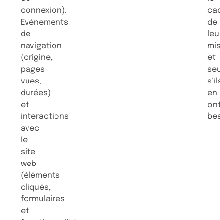
connexion).
ca
Evènements
de
de
leu
navigation
mi
(origine,
et
pages
se
vues,
s’il
durées)
en
et
on
interactions
be
avec
le
site
web
(éléments
cliqués,
formulaires
et