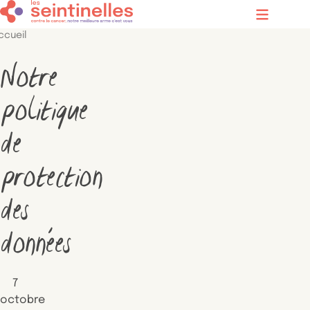
Contenu principal
Menu
ccueil
Notre
politique
de
protection
des
données
7
octobre