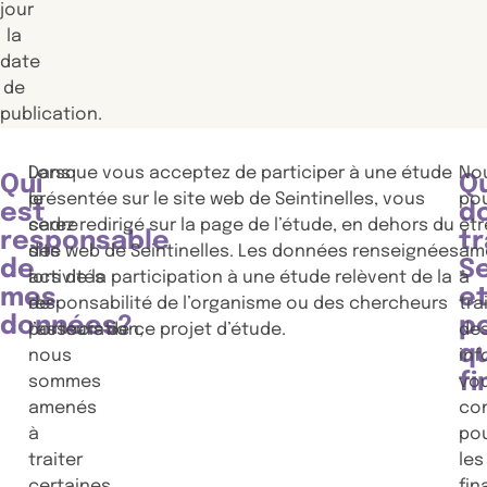
jour
la
date
de
publication.
Dans
Lorsque vous acceptez de participer à une étude
No
Qui
Q
le
présentée sur le site web de Seintinelles, vous
po
est
d
cadre
serez redirigé sur la page de l’étude, en dehors du
êtr
responsable
tr
des
site web de Seintinelles. Les données renseignées
am
de
Se
activités
lors de la participation à une étude relèvent de la
à
mes
e
de
responsabilité de l’organisme ou des chercheurs
tra
données?
p
l’association,
porteurs de ce projet d’étude.
de
q
nous
inf
fi
sommes
vo
amenés
co
à
po
traiter
les
certaines
fin