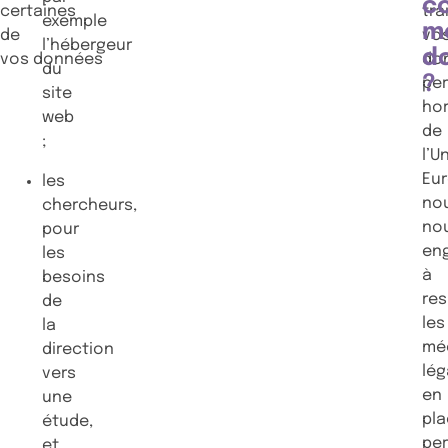
c
certaines
tra
exemple
m
de
vo
l’hébergeur
d
vos données
do
du
?
per
site
ho
web
de
;
l’U
Eu
les
no
chercheurs,
no
pour
en
les
à
besoins
re
de
les
la
mé
direction
lé
vers
en
une
pl
étude,
pe
et