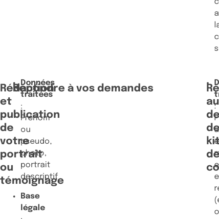
a
l
s
Données
Rédaction
Répondre à vos demandes
R
traitées
t
et
au
:
:
publication
d
Prénom
P
de
d
ou
a
votre
ki
pseudo,
e
portrait
photo,
d
portrait
e
ou
c
descriptif
e
témoignage
r
Base
(
légale