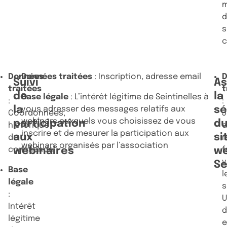
s
Données
Données traitées
: Inscription, adresse email
Suivi
As
traitées
t
de
la
Base légale
: L’intérêt légitime de Seintinelles à
:
:
la
sé
vous adresser des messages relatifs aux
Coordonnées,
J
webinars auxquels vous choisissez de vous
participation
d
historique
d
inscrire et de mesurer la participation aux
aux
si
de
r
webinars organisés par l’association
commande
webinaires
w
f
v
Se
Base
l
légale
s
:
U
Intérêt
d
légitime
e