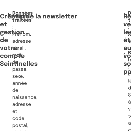
Données
Création
Envoi de la newsletter
Re
traitées
t
et
ve
:
:
gestion
le
Prénom,
A
de
ét
adresse
e
votre
au
email,
B
compte
mot
vo
l
de
Seintinelles
so
:
passe,
pa
L
sexe,
l
année
de
S
naissance,
adresse
v
et
t
code
postal,
c