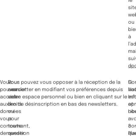
le
sit
we
ou
bie
à
l’a
mai
sui
dp
Vous
Pour
Vous pouvez vous opposer à la réception de la
Si
Co
pouvez
exercer
newsletter en modifiant vos préférences depuis
vo
Nat
accéder
ces
votre espace personnel ou bien en cliquant sur le
est
Inf
aux
droits
lien de désinscription en bas des newsletters.
ap
et
données
ou
no
Lib
vous
pour
avo
:
concernant,
toute
co
3
demander
question
qu
Pla