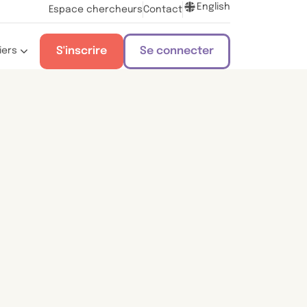
English
Espace chercheurs
Contact
S'inscrire
Se connecter
iers
s