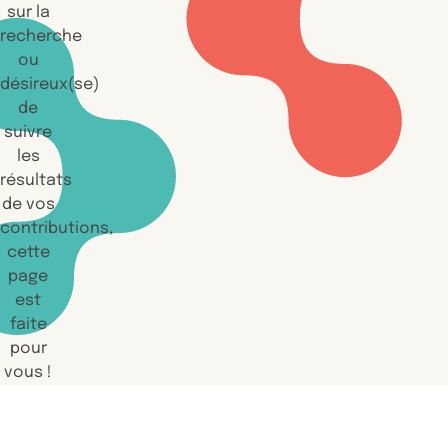
sur la
recherche
ou
désireux(se)
de
suivre
les
résultats
de vos
contributions,
cette
page
est
faite
pour
vous !