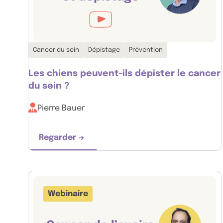
Thématiques associées :
Cancer du sein
Dépistage
Prévention
Les chiens peuvent-ils dépister le cancer
du sein ?
Pierre Bauer
Regarder
Les chiens peuvent-ils dépister le cance
Webinaire