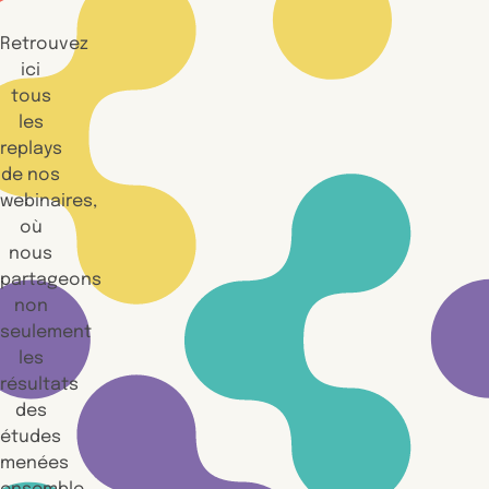
Retrouvez
ici
tous
les
replays
de nos
webinaires,
où
nous
partageons
non
seulement
les
résultats
des
études
menées