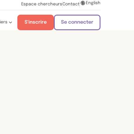
English
Espace chercheurs
Contact
S'inscrire
Se connecter
iers
s