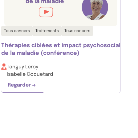
Thématiques associées :
Tous cancers
Traitements
Tous cancers
Thérapies ciblées et impact psychosocial
de la maladie (conférence)
Tanguy Leroy
Isabelle Coquetard
Regarder
ait à votre profil ?
Thérapies ciblées et impact psychosocial de 