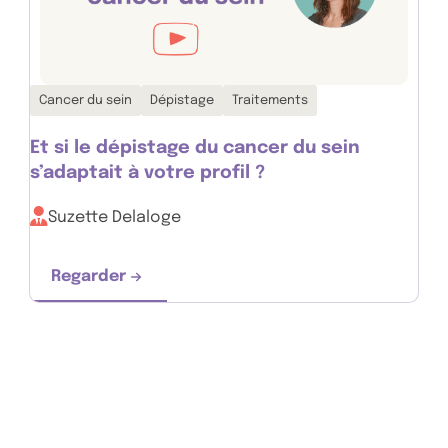
Thématiques associées :
Cancer du sein
Dépistage
Traitements
Et si le dépistage du cancer du sein
s’adaptait à votre profil ?
Suzette Delaloge
Regarder
r du sein ?
Et si le dépistage du cancer du sein s’adapt