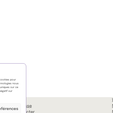
 cookies pour
chnologies nous
 uniques sur ce
négatif sur
FAQ
Espace presse
références
Nous contacter