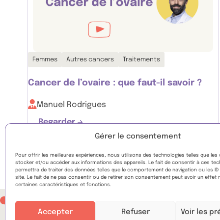
Thématiques associées :
Femmes
Autres cancers
Traitements
Cancer de l’ovaire : que faut-il savoir ?
Manuel Rodrigues
Regarder
Cancer de l’ovaire : que faut-il savoir ?
Gérer le consentement
Pour offrir les meilleures expériences, nous utilisons des technologies telles que les
stocker et/ou accéder aux informations des appareils. Le fait de consentir à ces te
permettra de traiter des données telles que le comportement de navigation ou les ID
site. Le fait de ne pas consentir ou de retirer son consentement peut avoir un effet 
certaines caractéristiques et fonctions.
Accepter
Refuser
Voir les p