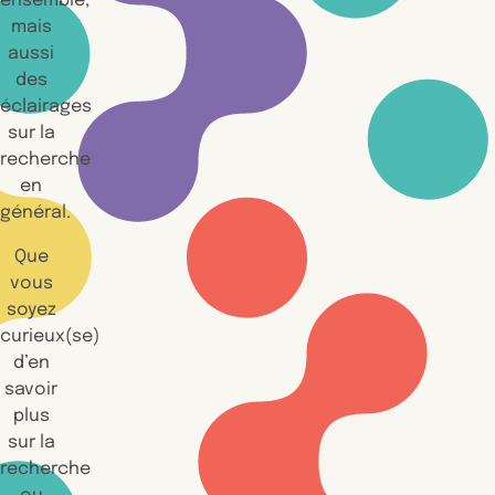
ensemble,
mais
aussi
des
éclairages
sur la
recherche
en
général.
Que
vous
soyez
curieux(se)
d’en
savoir
plus
sur la
recherche