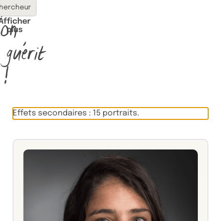
plus
hercheur
on
Afficher
plus
guérit
!
Effets secondaires : 15 portraits.