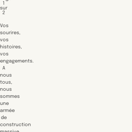
1
sur
2
Vos
sourires,
vos
histoires,
vos
engagements.
A
nous
tous,
nous
sommes
une
armée
de
construction
massive.