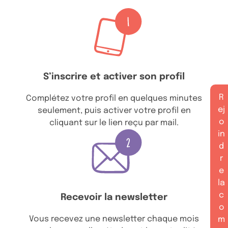
S’inscrire et activer son profil
R
Complétez votre profil en quelques minutes
ej
seulement, puis activer votre profil en
o
cliquant sur le lien reçu par mail.
in
d
r
e
la
c
Recevoir la newsletter
o
Vous recevez une newsletter chaque mois
m