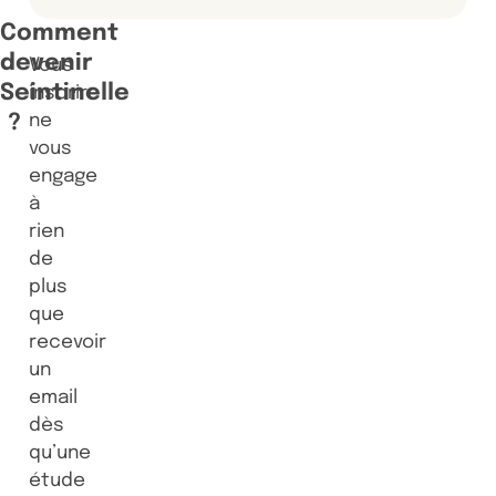
Comment
devenir
Vous
Seintinelle
inscrire
?
ne
vous
engage
à
rien
de
plus
que
recevoir
un
email
dès
qu’une
étude