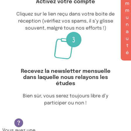
Activez votre compte
m
m
Cliquez sur le lien reçu dans votre boite de
u
réception (vérifiez vos spams, il s’y glisse
n
souvent, malgré tous nos efforts !)
a
u
t
é
Recevez la newsletter mensuelle
dans laquelle nous relayons les
études
Bien sûr, vous serez toujours libre d’y
participer ou non !
Vous avez une