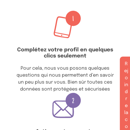
Complétez votre profil en quelques
clics seulement
R
Pour cela, nous vous posons quelques
ej
questions qui nous permettent d’en savoir
o
un peu plus sur vous. Bien sûr toutes ces
in
données sont protégées et sécurisées
d
r
e
la
c
o