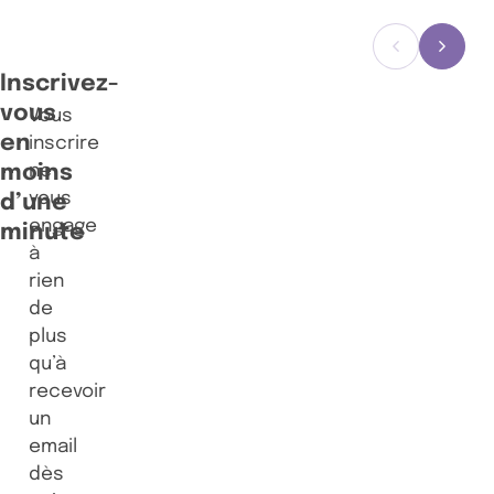
Précédent
Suiva
Inscrivez-
vous
Vous
en
inscrire
moins
ne
vous
d’une
engage
minute
à
rien
de
plus
qu’à
recevoir
un
email
dès