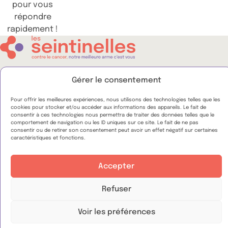
pour vous
répondre
rapidement !
FAQ
Gérer le consentement
Espace presse
Pour offrir les meilleures expériences, nous utilisons des technologies telles que les
Nous contacter
cookies pour stocker et/ou accéder aux informations des appareils. Le fait de
consentir à ces technologies nous permettra de traiter des données telles que le
Nous suivre :
comportement de navigation ou les ID uniques sur ce site. Le fait de ne pas
consentir ou de retirer son consentement peut avoir un effet négatif sur certaines
caractéristiques et fonctions.
WeShare
Notre politique de protection des données
Accepter
Nos conditions générales d’utilisation
Mentions légales
Refuser
© 2026 Seintinelles
Voir les préférences