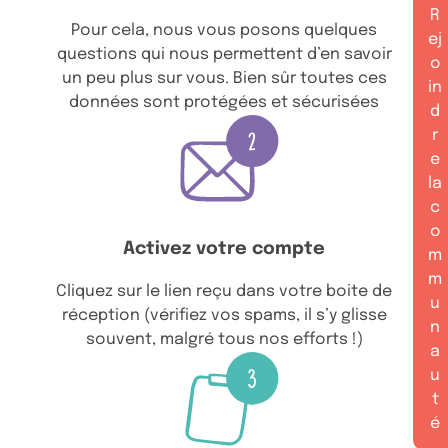
R
Pour cela, nous vous posons quelques
ej
questions qui nous permettent d’en savoir
o
un peu plus sur vous. Bien sûr toutes ces
in
données sont protégées et sécurisées
d
r
e
la
c
o
Activez votre compte
m
m
Cliquez sur le lien reçu dans votre boite de
u
réception (vérifiez vos spams, il s’y glisse
n
souvent, malgré tous nos efforts !)
a
u
t
é