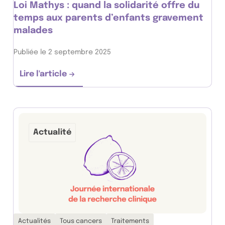
Loi Mathys : quand la solidarité offre du
temps aux parents d’enfants gravement
malades
Publiée le 2 septembre 2025
Lire l'article
Loi Mathys : quand la solidarité offre du 
Actualité
Thématiques associées :
Actualités
Tous cancers
Traitements