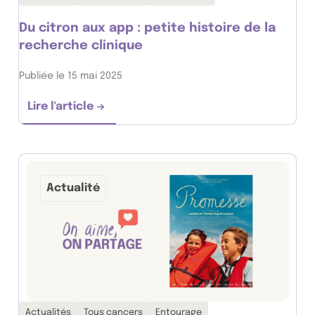
Du citron aux app : petite histoire de la
recherche clinique
Publiée le 15 mai 2025
Lire l'article
Du citron aux app : petite histoire de la re
Actualité
Thématiques associées :
Actualités
Tous cancers
Entourage