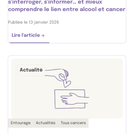
s’interroger, s’informer… et mieux
comprendre le lien entre alcool et cancer
Publiée le 13 janvier 2026
Lire l'article
Dry January : une occasion pour s’interroge
Actualité
Thématiques associées :
Entourage
Actualités
Tous cancers