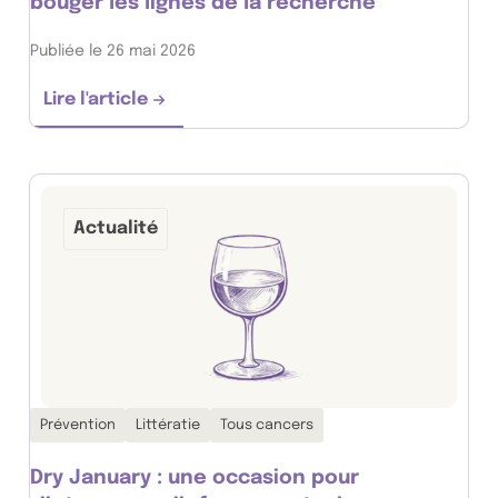
bouger les lignes de la recherche
Publiée le 26 mai 2026
Lire l'article
VoisinMalin : quand des voisins font bouger 
Actualité
Thématiques associées :
Prévention
Littératie
Tous cancers
Dry January : une occasion pour