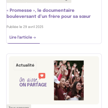
« Promesse », le documentaire
bouleversant d’un frère pour sa sœur
Publiée le 29 avril 2025
Lire l'article
« Promesse », le documentaire bouleversant
Actualité
Thématiques associées :