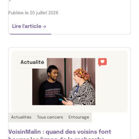
Publiée le 20 juillet 2026
Lire l'article
Sommes-nous tous égaux face au cancer ?
Actualité
Thématiques associées :
Actualités
Tous cancers
Entourage
VoisinMalin : quand des voisins font