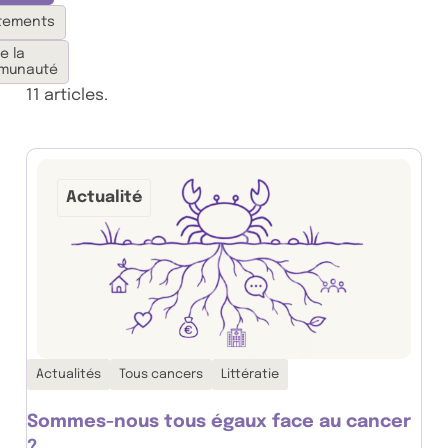
itements
e la
munauté
11 articles.
Actualité
Thématiques associées :
Actualités
Tous cancers
Littératie
Sommes-nous tous égaux face au cancer
?