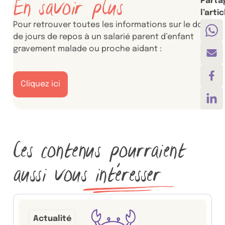
En savoir plus
Parta
l’artic
Pour retrouver toutes les informations sur le don
Par
de jours de repos à un salarié parent d’enfant
gravement malade ou proche aidant :
Par
Par
Cliquez ici
Par
Ces contenus pourraient
aussi vous
intéresser
Actualité