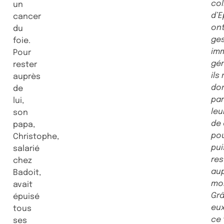
co
un
d’
cancer
ont
du
ges
foie.
im
Pour
gén
rester
ils
auprès
do
de
par
lui,
leu
son
de
papa,
pou
Christophe,
pu
salarié
res
chez
au
Badoit,
mon
avait
Gr
épuisé
eux
tous
ce
ses