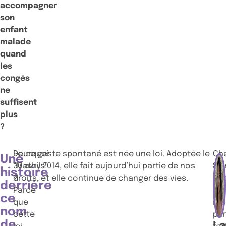
accompagner
son
enfant
malade
quand
les
congés
ne
suffisent
plus
?
Pourquoi
De ce geste spontané est née une loi. Adoptée le
Ch
Une
“Mathys”
30 avril 2014, elle fait aujourd’hui partie de nos
Sei
histoire
?
droits, et elle continue de changer des vies.
cet
derrière
Parce
loi
ce
que
ré
nom
cette
par
de