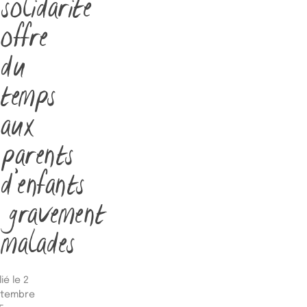
solidarité
offre
du
temps
aux
parents
d’enfants
gravement
malades
ié le 2
ptembre