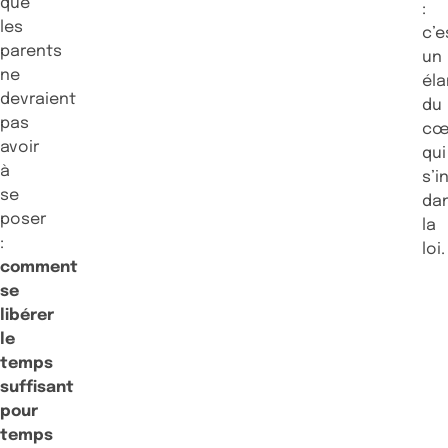
que
:
les
c’e
parents
un
ne
éla
devraient
du
pas
cœ
avoir
qui
à
s’i
se
da
poser
la
:
loi.
comment
se
libérer
le
temps
suffisant
pour
temps