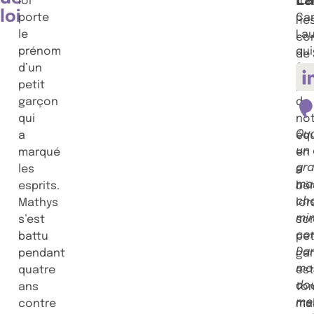
L
loi
for
loi
porte
Ca
Re
le
Lau
co
prénom
qui
de 
d’un
fai
petit
par
garçon
de
qui
no
Qu
a
équ
un
marqué
en
gr
les
a
ma
esprits.
bén
ch
Mathys
lor
mi
s’est
so
co
battu
pet
Da
pendant
ga
mo
quatre
es
do
ans
to
me
contre
ma