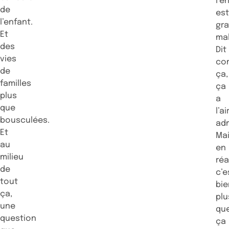
l’e
de
es
l’enfant.
gr
Et
ma
des
Dit
vies
co
de
ça,
familles
ça
plus
a
que
l’ai
bousculées.
adm
Et
Ma
au
en
milieu
réa
de
c’e
tout
bie
ça,
plu
une
qu
question
ça