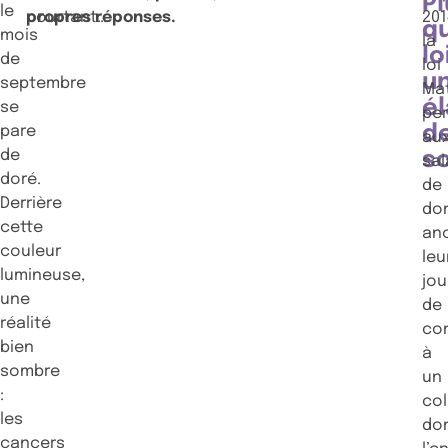
Pl
le
pourtant…
propres réponses.
201
q
mois
la
lo
de
loi
u
septembre
Ma
é
se
pe
d
pare
au
de
so
sal
doré.
de
Derrière
do
cette
an
couleur
leu
lumineuse,
jou
une
de
réalité
co
bien
à
sombre
un
:
co
les
do
cancers