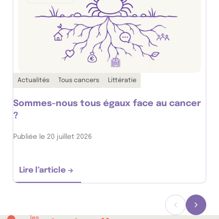
Thématiques associées :
Actualités
Tous cancers
Littératie
Sommes-nous tous égaux face au cancer
?
Publiée le 20 juillet 2026
Lire l’article
Sommes-nous tous égaux face au cancer ?
Précédent
Suiva