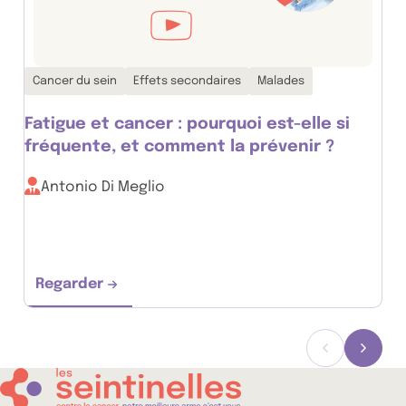
Thématiques associées :
Cancer du sein
Effets secondaires
Malades
Fatigue et cancer : pourquoi est-elle si
fréquente, et comment la prévenir ?
Antonio Di Meglio
Regarder
Fatigue et cancer : pourquoi est-elle si fréq
Précédent
Suiva