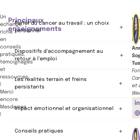
Un
Principaux
We
Parler du cancer au travail : un choix
échange
enseignements
a
personnel
riche
pa
en
conseils
An
Dispositifs d’accompagnement au
pratiques,
So
retour à l’emploi
témoignages
Tus
et
Fon
ressources
Ca
Les réalités terrain et freins
!
et 
persistants
Merci
We
encore
V
Mesdames
Impact émotionnel et organisationnel
!
V
Conseils pratiques