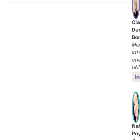
Cla
Du
Bo
Mi
In
ch
UN
V
Na
Po