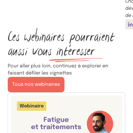
Ch
dé
de 
V
Ces webinaires pourraient
aussi vous
intéresser
Pour aller plus loin, continuez à explorer en
faisant défiler les vignettes
Tous nos webinaires
Webinaire