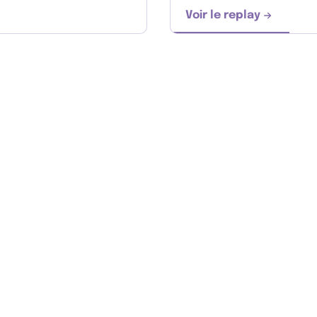
Voir le replay
 la pratique de l’activité physique ?
Dans quelle mes