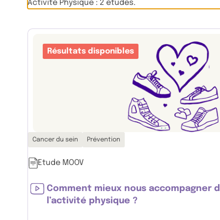
Activité Physique : 2 études.
Résultats disponibles
Thématiques associées :
Cancer du sein
Prévention
Etude MOOV
Comment mieux nous accompagner da
l’activité physique ?