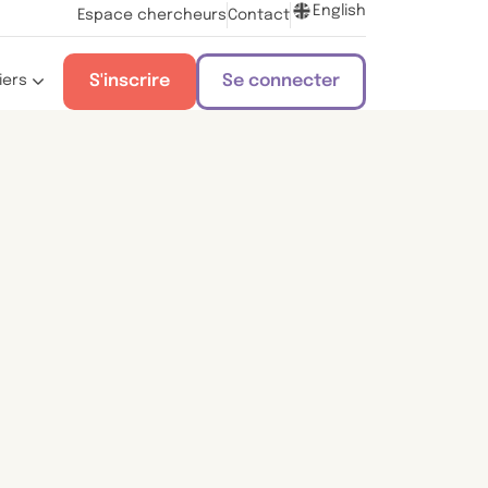
English
Espace chercheurs
Contact
S'inscrire
Se connecter
iers
s