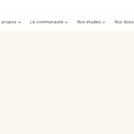
 propos
La communauté
Nos études
Nos doss
Les portraits
Toutes nos études
La recherche clinique
De nous à vous
Les résultats (webinaires)
Hormonothérapie et effets secondaire
stème
Le Défi des Seintinelles
Traitements et troubles cognitifs
Programme : Les Éclaireuses
Activité physique et cancer