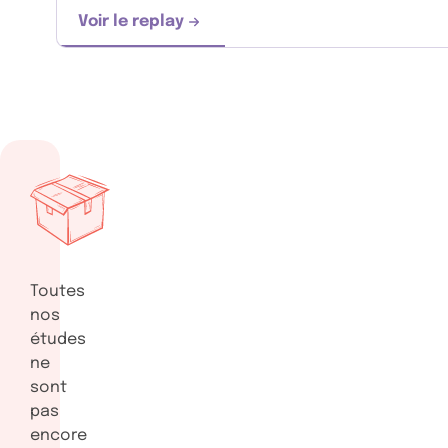
Voir le replay
Comment mieux nous accompagner dans
Toutes
nos
études
ne
sont
pas
encore