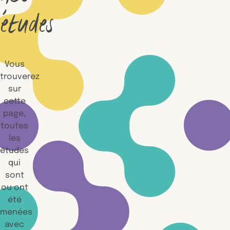
études
Vous
trouverez
sur
cette
page,
toutes
les
études
qui
sont
ou ont
été
menées
avec