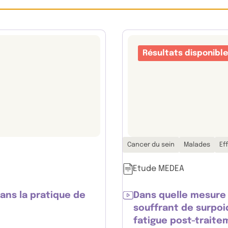
Résultats disponibl
Thématiques associées :
Cancer du sein
Malades
Ef
Etude MEDEA
ns la pratique de
Dans quelle mesure 
souffrant de surpoi
fatigue post-traite