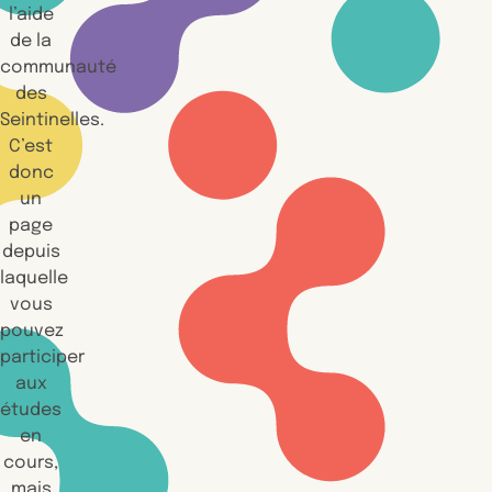
l’aide
de la
communauté
des
Seintinelles.
C’est
donc
un
page
depuis
laquelle
vous
pouvez
participer
aux
études
en
cours,
mais