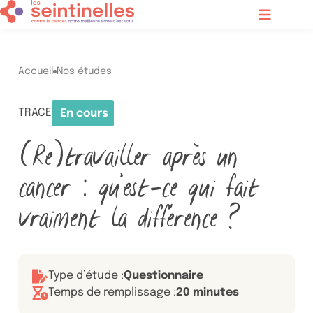
Contenu principal
Menu
Accueil
Nos études
TRACE
En cours
Statut
(Re)travailler après un
cancer : qu’est-ce qui fait
vraiment la différence ?
Type d’étude :
Questionnaire
Temps de remplissage :
20 minutes