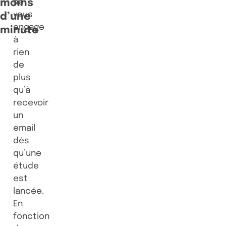
moins
ne
vous
d’une
engage
minute
à
rien
de
plus
qu’à
recevoir
un
email
dès
qu’une
étude
est
lancée.
En
fonction