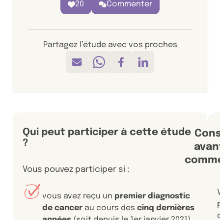
20
Commenter
personnes aiment ce contenu. Ajouter
Partagez l’étude avec vos proches
Envoyer par mail
Partager sur Whatsapp
Partager sur Facebook
Partager sur Linkedi
Qui peut participer à cette étude
Cons
?
avan
comm
Vous pouvez participer si :
vous avez reçu un
premier diagnostic
de cancer
au cours des
cinq dernières
années
(soit depuis le 1er janvier 2021)