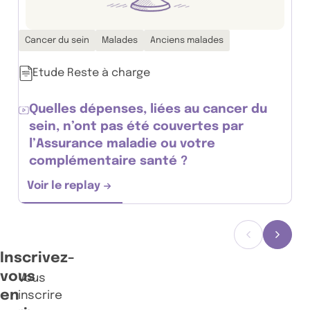
Thématiques associées :
Cancer du sein
Malades
Anciens malades
Etude Reste à charge
Quelles dépenses, liées au cancer du
sein, n’ont pas été couvertes par
l’Assurance maladie ou votre
complémentaire santé ?
Voir le replay
Quelles dépenses, liées au cancer du sein
Précédent
Suiva
Inscrivez-
vous
Vous
en
inscrire