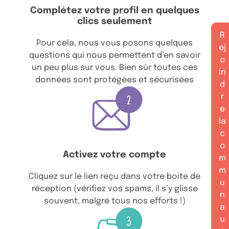
Complétez votre profil en quelques
clics seulement
R
Pour cela, nous vous posons quelques
ej
questions qui nous permettent d’en savoir
o
un peu plus sur vous. Bien sûr toutes ces
in
données sont protégées et sécurisées
d
r
e
la
c
o
Activez votre compte
m
m
Cliquez sur le lien reçu dans votre boite de
u
réception (vérifiez vos spams, il s’y glisse
n
souvent, malgré tous nos efforts !)
a
u