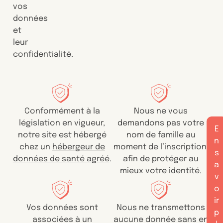
vos
données
et
leur
confidentialité.
Conformément à la
Nous ne vous
législation en vigueur,
demandons pas votre
E
notre site est hébergé
nom de famille au
n
chez un
hébergeur de
moment de l’inscription,
s
données de santé agréé
.
afin de protéger au
a
mieux votre identité.
v
o
ir
Vos données sont
Nous ne transmettons
p
associées à un
aucune donnée sans en