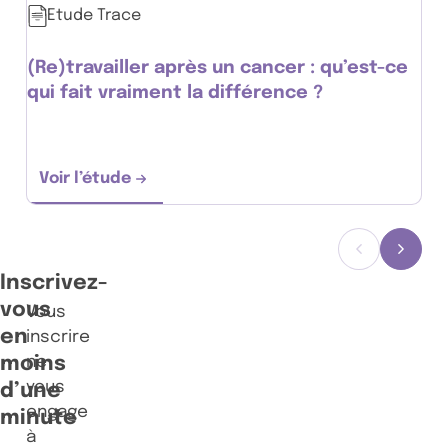
Etude Trace
(Re)travailler après un cancer : qu’est-ce
qui fait vraiment la différence ?
Voir l’étude
(Re)travailler après un cancer : qu’est-ce qu
Précédent
Suiva
Inscrivez-
vous
Vous
en
inscrire
moins
ne
vous
d’une
engage
minute
à