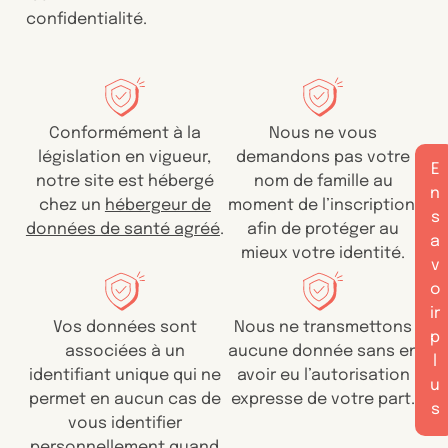
confidentialité.
Conformément à la
Nous ne vous
législation en vigueur,
demandons pas votre
E
notre site est hébergé
nom de famille au
n
chez un
hébergeur de
moment de l’inscription,
s
données de santé agréé
.
afin de protéger au
a
mieux votre identité.
v
o
ir
Vos données sont
Nous ne transmettons
p
associées à un
aucune donnée sans en
l
identifiant unique qui ne
avoir eu l’autorisation
u
permet en aucun cas de
expresse de votre part.
s
vous identifier
personnellement quand