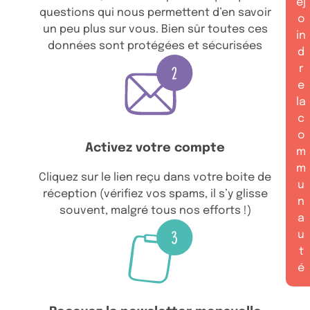
ej
questions qui nous permettent d’en savoir
o
un peu plus sur vous. Bien sûr toutes ces
in
données sont protégées et sécurisées
d
r
e
la
c
o
Activez votre compte
m
m
Cliquez sur le lien reçu dans votre boite de
u
réception (vérifiez vos spams, il s’y glisse
n
souvent, malgré tous nos efforts !)
a
u
t
é