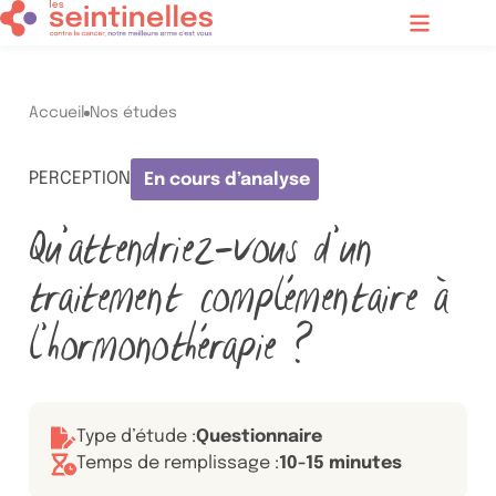
Contenu principal
Menu
Accueil
Nos études
PERCEPTION
En cours d’analyse
Statut
Qu’attendriez-vous d’un
traitement complémentaire à
l’hormonothérapie ?
Type d’étude :
Questionnaire
Temps de remplissage :
10-15 minutes