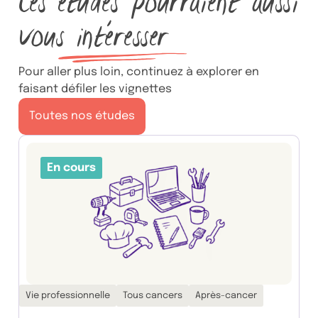
Ces études pourraient aussi
vous
intéresser
Pour aller plus loin, continuez à explorer en
faisant défiler les vignettes
Toutes nos études
En cours
Thématiques associées :
Vie professionnelle
Tous cancers
Après-cancer