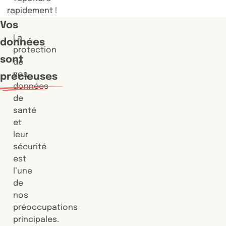
rapidement !
Vos
La
données
protection
sont
de
vos
précieuses
données
de
santé
et
leur
sécurité
est
l’une
de
nos
préoccupations
principales.