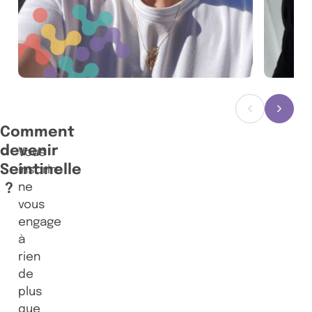
Précédent
Suiva
Comment
devenir
Vous
Seintinelle
inscrire
?
ne
vous
engage
à
rien
de
plus
que