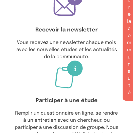
d
r
e
la
c
Recevoir la newsletter
o
Vous recevez une newsletter chaque mois
m
avec les nouvelles études et les actualités
m
de la communauté.
u
n
a
u
t
é
Participer à une étude
Remplir un questionnaire en ligne, se rendre
à un entretien avec un chercheur, ou
participer à une discussion de groupe. Nous