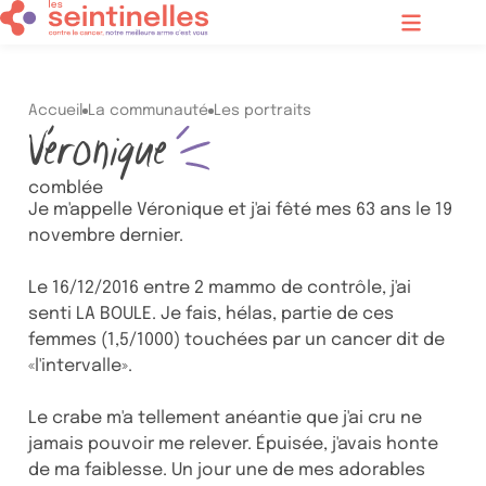
Contenu principal
Menu
Accueil
La communauté
Les portraits
Véronique
comblée
Je m'appelle Véronique et j'ai fêté mes 63 ans le 19
novembre dernier.
Le 16/12/2016 entre 2 mammo de contrôle, j'ai
senti LA BOULE. Je fais, hélas, partie de ces
femmes (1,5/1000) touchées par un cancer dit de
«l'intervalle».
Le crabe m'a tellement anéantie que j'ai cru ne
jamais pouvoir me relever. Épuisée, j'avais honte
de ma faiblesse. Un jour une de mes adorables