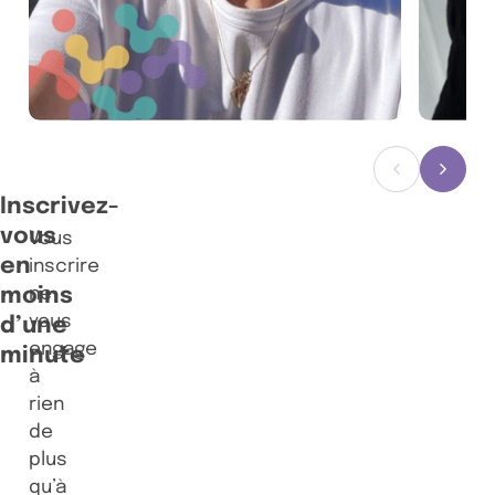
Précédent
Suiva
Inscrivez-
vous
Vous
en
inscrire
moins
ne
vous
d’une
engage
minute
à
rien
de
plus
qu’à