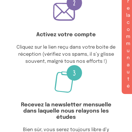
r
e
la
c
o
Activez votre compte
m
m
Cliquez sur le lien reçu dans votre boite de
u
réception (vérifiez vos spams, il s’y glisse
n
souvent, malgré tous nos efforts !)
a
u
t
é
Recevez la newsletter mensuelle
dans laquelle nous relayons les
études
Bien sûr, vous serez toujours libre d’y