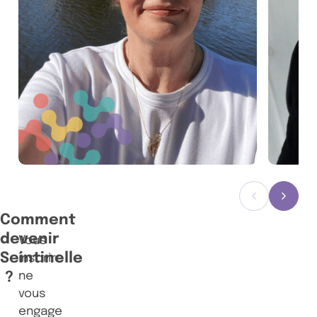
Précédent
Suiva
Comment
devenir
Vous
Seintinelle
inscrire
?
ne
vous
engage