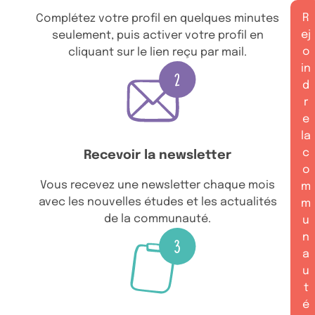
R
Complétez votre profil en quelques minutes
ej
seulement, puis activer votre profil en
o
cliquant sur le lien reçu par mail.
in
d
r
e
la
c
Recevoir la newsletter
o
Vous recevez une newsletter chaque mois
m
avec les nouvelles études et les actualités
m
de la communauté.
u
n
a
u
t
é