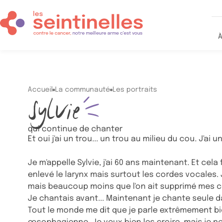
Contenu principal
À
Le projet
Accueil
La communauté
Les portraits
Sylvie
L’équipe
Notre écosy
qui continue de chanter
Et oui j'ai un trou... un trou au milieu du cou. J'ai u
La FAQ
Je m'appelle Sylvie, j'ai 60 ans maintenant. Et cel
enlevé le larynx mais surtout les cordes vocales.
mais beaucoup moins que l'on ait supprimé mes c
Je chantais avant... Maintenant je chante seule d
Tout le monde me dit que je parle extrêmement bi