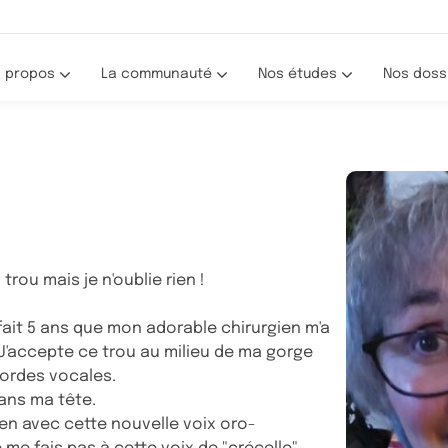
 propos
La communauté
Nos études
Nos doss
Les portraits
Toutes nos études
La recherche clinique
De nous à vous
Les résultats (webinaires)
Hormonothérapie et effets secondaire
stème
Le Défi des Seintinelles
Traitements et troubles cognitifs
n trou mais je n'oublie rien !
Programme : Les Éclaireuses
Activité physique et cancer
a fait 5 ans que mon adorable chirurgien m'a
 J'accepte ce trou au milieu de ma gorge
ordes vocales.
ans ma tête.
en avec cette nouvelle voix oro-