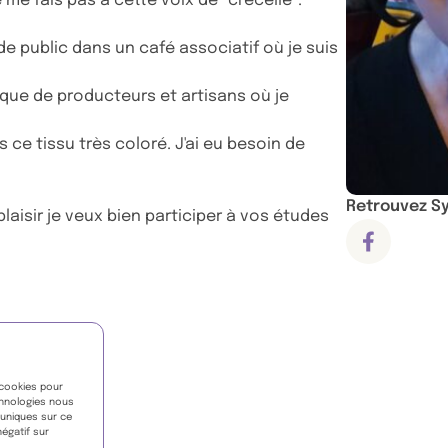
me fais pas à cette voix de "crécelle".
de public dans un café associatif où je suis
ue de producteurs et artisans où je
s ce tissu très coloré. J'ai eu besoin de
Retrouvez Syl
aisir je veux bien participer à vos études
Compte fa
pp
acebook
sur Linkedin
 cookies pour
chnologies nous
 uniques sur ce
négatif sur