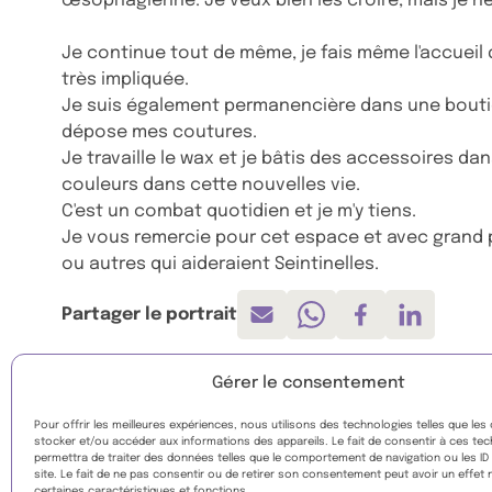
œsophagienne. Je veux bien les croire, mais je ne 
Je continue tout de même, je fais même l'accueil 
très impliquée.
Je suis également permanencière dans une boutiq
dépose mes coutures.
Je travaille le wax et je bâtis des accessoires dan
couleurs dans cette nouvelles vie.
C'est un combat quotidien et je m'y tiens.
Je vous remercie pour cet espace et avec grand pl
ou autres qui aideraient Seintinelles.
Partager le portrait
Envoyer par mail
Partager sur Whatsa
Partager sur F
Partager 
Gérer le consentement
Pour offrir les meilleures expériences, nous utilisons des technologies telles que les
stocker et/ou accéder aux informations des appareils. Le fait de consentir à ces te
permettra de traiter des données telles que le comportement de navigation ou les ID
site. Le fait de ne pas consentir ou de retirer son consentement peut avoir un effet 
certaines caractéristiques et fonctions.