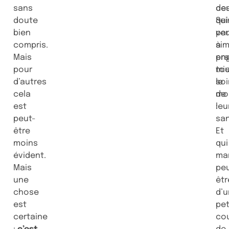
sans
ce
de
doute
qui
Sei
bien
veu
par
compris.
si
à
Mais
pr
en
pour
mi
to
d’autres
soi
le
cela
de
mo
est
leu
:
peut-
san
être
Et
moins
qui
évident.
ma
Mais
pe
une
êtr
chose
d’u
est
pet
certaine
co