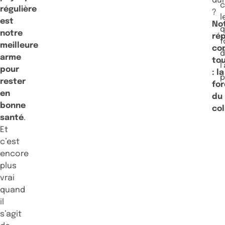
du
c
régulière
?
l
est
No
q
notre
ré
f
meilleure
co
arme
tou
l
pour
: la
p
rester
fo
en
du
bonne
col
santé
.
Et
c’est
encore
plus
vrai
quand
il
s’agit