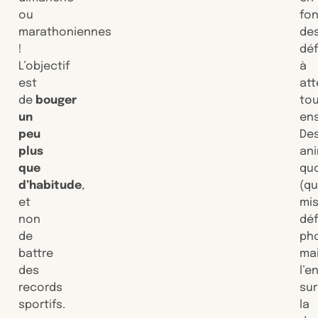
ou
fo
marathoniennes
de
!
déf
L’objectif
à
est
att
de
bouger
tou
un
en
peu
De
plus
an
que
qu
d’habitude
,
(qu
et
mis
non
déf
de
ph
battre
ma
des
l’
records
sur
sportifs.
la