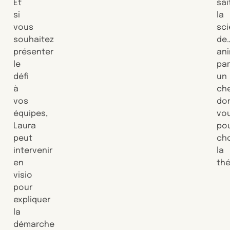
Et
sai
si
la
vous
sc
souhaitez
de…
présenter
an
le
pa
défi
un
à
che
vos
do
équipes,
vo
Laura
po
peut
cho
intervenir
la
en
th
visio
pour
expliquer
la
démarche