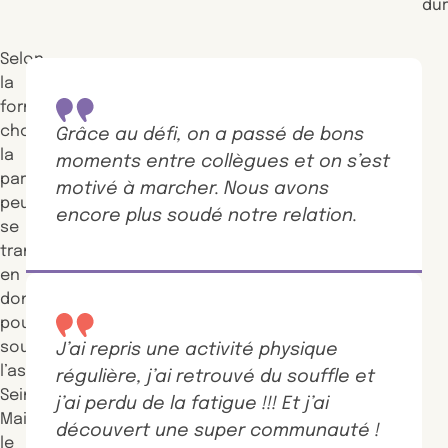
dur
Selon
la
formule
choisie,
Grâce au défi, on a passé de bons
la
moments entre collègues et on s’est
participation
motivé à marcher. Nous avons
peut
encore plus soudé notre relation.
se
transformer
en
don
pour
soutenir
J’ai repris une activité physique
l’association
régulière, j’ai retrouvé du souffle et
Seintinelles.
j’ai perdu de la fatigue !!! Et j’ai
Mais
découvert une super communauté !
le