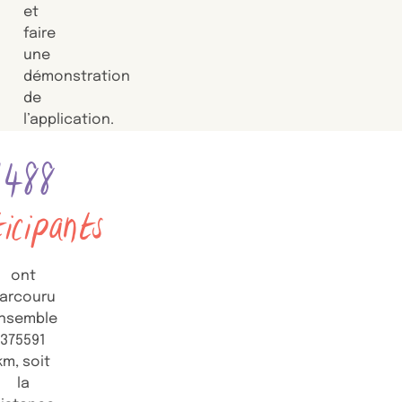
et
faire
une
démonstration
de
l’application.
1488
icipants
ont
arcouru
nsemble
375591
km, soit
la