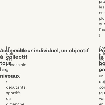
pr
les
esc
plu
qu
l’a
!
Le
Ch
Accessible
Un moteur individuel, un objectif
Po
défi
eff
à
collectif
la
est
ind
tous
b
accessible
co
les
c
à
à
niveaux
tous
un
:
obj
débutants,
co
sportifs
(qu
du
var
dimanche
en