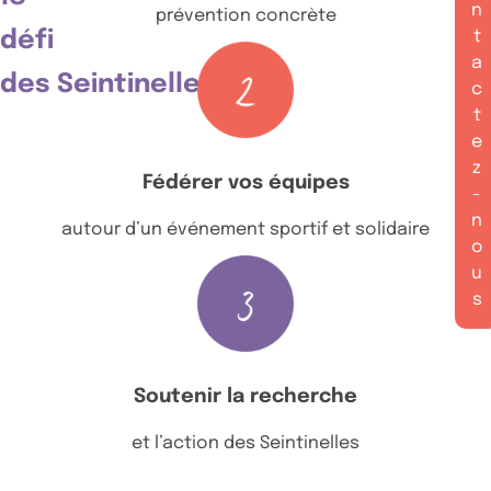
n
prévention concrète
t
défi
a
des Seintinelles
c
t
e
z
Fédérer vos équipes
-
n
autour d’un événement sportif et solidaire
o
u
s
Soutenir la recherche
et l’action des Seintinelles