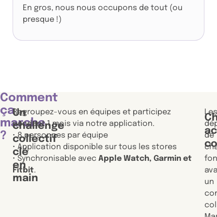
En gros, nous nous occupons de tout (ou
presque !)
Comment
ça
Un
Regroupez-vous en équipes et participez
Le
C
marche
pendant 1 mois via notre application.
dé
challenge
ac
?
• 8 personnes par équipe
de
collectif
c
• Application disponible sur tous les stores
ch
clé
• Synchronisable avec
Apple Watch, Garmin et
fon
en
Fitbit
.
av
main
un
co
col
Ma