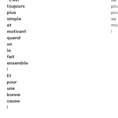
:
c’est
de
toujours
po
plus
po
simple
se
et
mo
motivant
!
quand
on
le
fait
ensemble
!
Et
pour
une
bonne
cause
!