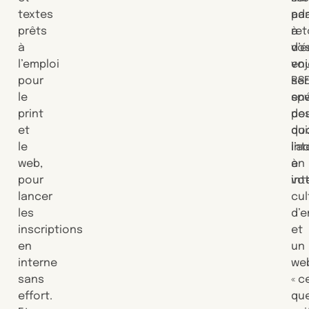
textes
par
ad
prêts
ret
à
à
d’é
vo
l’emploi
vo
en
pour
se
RS
le
en
spé
print
po
de
et
do
qui
le
l’a
int
web,
en
à
pour
int
vot
lancer
cul
les
d’e
inscriptions
et
en
un
interne
web
sans
« c
effort.
qu