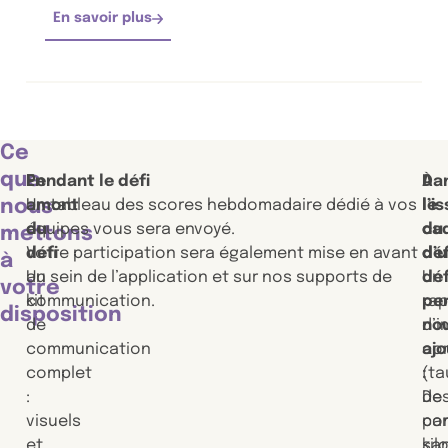
En savoir plus
Ce
que
En
Pendant le défi
À
Da
nous
amont
Un tableau des scores hebdomadaire dédié à vos
l’i
le
du
équipes vous sera envoyé.
du
ca
mettons
défi
Votre participation sera également mise en avant
déf
d’
à
Un
au sein de l’application et sur nos supports de
Un
déf
votre
kit
communication.
rap
per
disposition
de
d’
no
communication
co
aj
complet
(ta
:
:
de
De
visuels
par
co
et
kil
sa