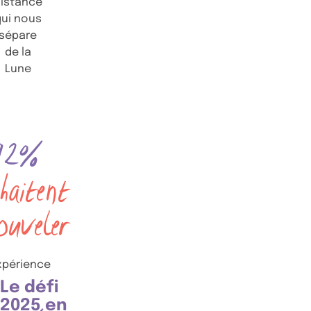
istance
qui nous
sépare
de la
Lune
92%
haitent
ouveler
expérience
Le défi
2025 en