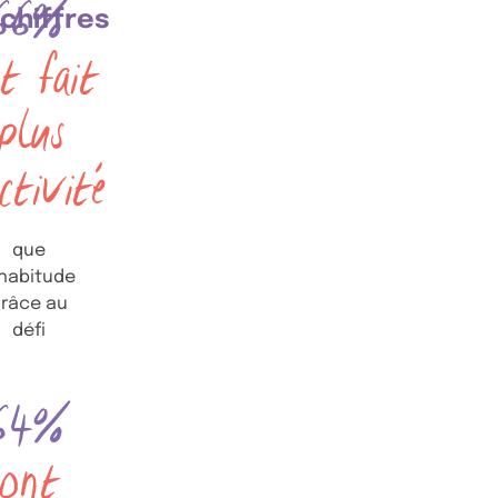
66%
chiffres
t fait
plus
ctivité
que
’habitude
râce au
défi
64%
ont