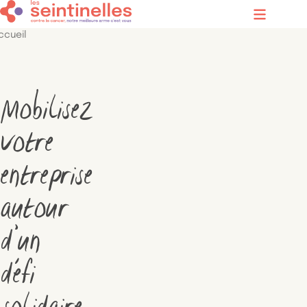
Contenu principal
Menu
ccueil
Mobilisez
votre
entreprise
autour
d’un
défi
solidaire