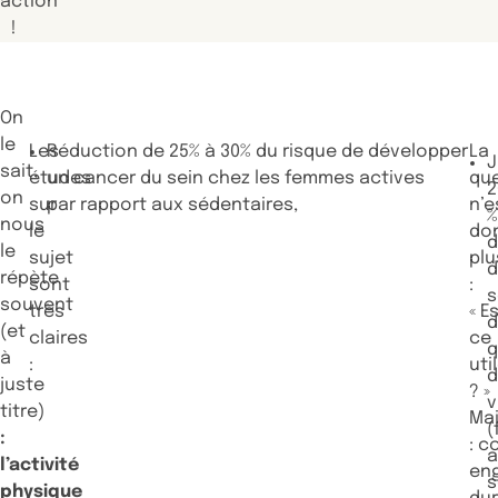
action
!
On
le
Les
Réduction de 25% à 30% du risque de développer
La
J
sait,
études
un cancer du sein chez les femmes actives
qu
2
on
sur
par rapport aux sédentaires,
n’e
nous
le
do
d
le
sujet
plu
d
répète
sont
:
s
souvent
très
« E
(et
claires
ce
q
à
:
uti
juste
? »
v
titre)
Ma
(
:
: 
a
l’activité
en
s
physique