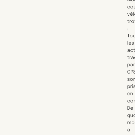
cou
vél
tro
:
To
les
act
tra
pa
GP
so
pri
en
co
De
qu
mo
à