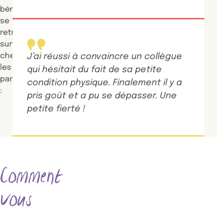
bénéfice
se
retrouve
surtout
chez
J’ai réussi à convaincre un collègue
les
qui hésitait du fait de sa petite
participants
condition physique. Finalement il y a
:
pris goût et a pu se dépasser. Une
petite fierté !
Comment
vous