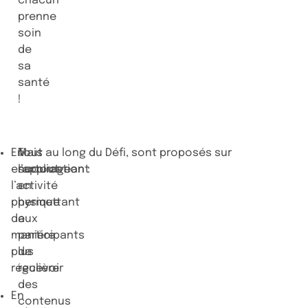
chacun
prenne
soin
de
sa
santé
!
En
Mais
Tout au long du Défi, sont proposés sur
encourageant
surtout
l’application :
l’activité
en
physique
permettant
de
aux
manière
participants
plus
de
régulière
recevoir
des
En
contenus