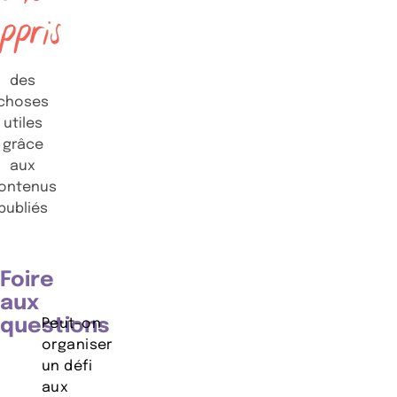
ppris
des
choses
utiles
grâce
aux
ontenus
publiés
Foire
aux
questions
Peut-on
organiser
un défi
aux