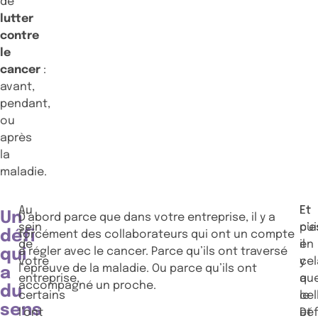
de
lutter
contre
le
cancer
:
avant,
pendant,
ou
après
la
maladie.
Au
Et
Et
Un
D’abord parce que dans votre entreprise, il y a
sein
pui
c’e
défi
forcément des collaborateurs qui ont un compte
de
il
en
à régler avec le cancer. Parce qu’ils ont traversé
qui
votre
y
cel
l’épreuve de la maladie. Ou parce qu’ils ont
a
entreprise,
a
qu
accompagné un proche.
du
certains
cel
le
sens
l’ont
et
Déf