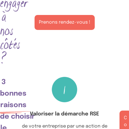
engager
à
Prenons rendez-vous !
nos
côtés
?
3
bonnes
raisons
Valoriser la démarche RSE
de choisir
C
o
de votre entreprise par une action de
le